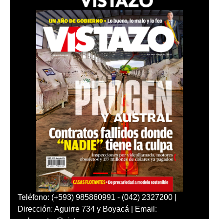
Teléfono: (+593) 985860991 - (042) 2327200 |
Dirección: Aguirre 734 y Boyacá | Email: