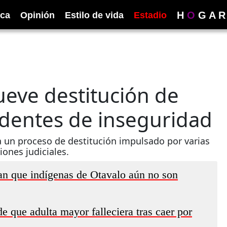
H
O
G
A
R
ica
Opinión
Estilo de vida
Estadio
eve destitución de
cidentes de inseguridad
a un proceso de destitución impulsado por varias
iones judiciales.
an que indígenas de Otavalo aún no son
e que adulta mayor falleciera tras caer por