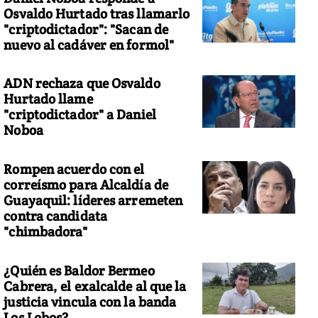
Osvaldo Hurtado tras llamarlo
"criptodictador": "Sacan de
nuevo al cadáver en formol"
ADN rechaza que Osvaldo
Hurtado llame
"criptodictador" a Daniel
Noboa
Rompen acuerdo con el
correísmo para Alcaldía de
Guayaquil: líderes arremeten
contra candidata
"chimbadora"
¿Quién es Baldor Bermeo
Cabrera, el exalcalde al que la
justicia vincula con la banda
Los Lobos?