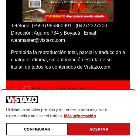
Teléfono: (+593) 985860991 - (042) 2327200 |
Dirección: Aguirre 734 y Boyacá | Email:
webmaster@vistazo.com
Prohibida la reproducción total, parcial y traducción a
cualquier idioma, sin autorización escrita de su
titular, de todos los contenidos de Vistazo.com.
Empieza a seguirnos ahora
Activar notificaciones
Utilizamos cookies propias y de terceros para mejorar tu
Código ética
experiencia y analizar el tráfico.
Más información
Sugerencias a:
CONFIGURAR
ACEPTAR
sugerencias@vistazo.com