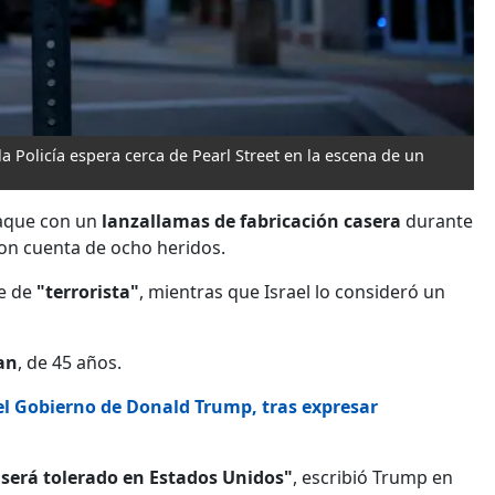
la Policía espera cerca de Pearl Street en la escena de un
aque con un
lanzallamas de fabricación casera
durante
ron cuenta de ocho heridos.
ue de
"terrorista"
, mientras que Israel lo consideró un
an
, de 45 años.
l Gobierno de Donald Trump, tras expresar
o será tolerado en Estados Unidos"
, escribió Trump en