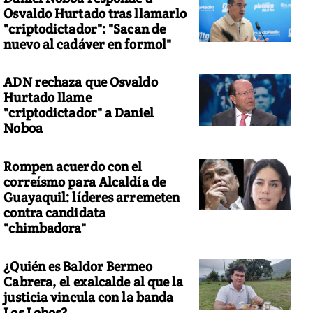
Osvaldo Hurtado tras llamarlo
"criptodictador": "Sacan de
nuevo al cadáver en formol"
ADN rechaza que Osvaldo
Hurtado llame
"criptodictador" a Daniel
Noboa
Rompen acuerdo con el
correísmo para Alcaldía de
Guayaquil: líderes arremeten
contra candidata
"chimbadora"
¿Quién es Baldor Bermeo
Cabrera, el exalcalde al que la
justicia vincula con la banda
Los Lobos?