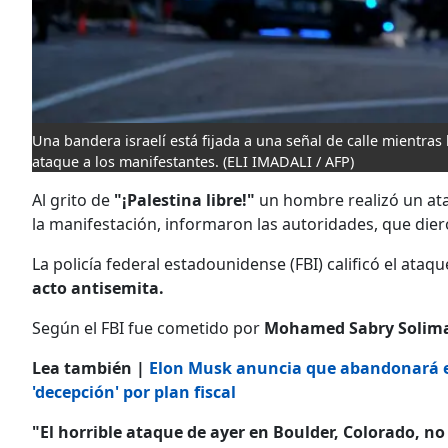
Una bandera israelí está fijada a una señal de calle mientras 
ataque a los manifestantes.
(ELI IMADALI / AFP)
Al grito de
"¡Palestina libre!"
un hombre realizó un at
la manifestación, informaron las autoridades, que die
La policía federal estadounidense (FBI) calificó el ataq
acto antisemita.
Según el FBI fue cometido por
Mohamed Sabry Solim
Lea también |
Elon Musk anuncia que abandonará e
'decepción' por plan fiscal
"El horrible ataque de ayer en Boulder, Colorado, n