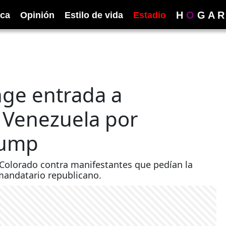
H
O
G
A
R
ica
Opinión
Estilo de vida
Estadio
nge entrada a
 Venezuela por
rump
 Colorado contra manifestantes que pedían la
 mandatario republicano.