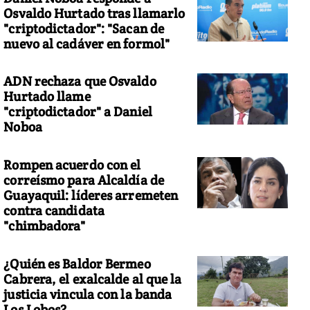
Osvaldo Hurtado tras llamarlo
"criptodictador": "Sacan de
nuevo al cadáver en formol"
ADN rechaza que Osvaldo
Hurtado llame
"criptodictador" a Daniel
Noboa
Rompen acuerdo con el
correísmo para Alcaldía de
Guayaquil: líderes arremeten
contra candidata
"chimbadora"
¿Quién es Baldor Bermeo
Cabrera, el exalcalde al que la
justicia vincula con la banda
Los Lobos?