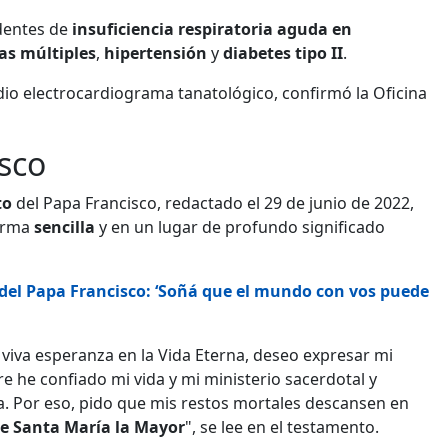
dentes de
insuficiencia respiratoria aguda en
as múltiples
,
hipertensión
y
diabetes tipo II
.
o electrocardiograma tanatológico, confirmó la Oficina
sco
to
del Papa Francisco, redactado el 29 de junio de 2022,
forma
sencilla
y en un lugar de profundo significado
del Papa Francisco: ‘Soñá que el mundo con vos puede
n viva esperanza en la Vida Eterna, deseo expresar mi
e he confiado mi vida y mi ministerio sacerdotal y
a. Por eso, pido que mis restos mortales descansen en
de Santa María la Mayor
", se lee en el testamento.