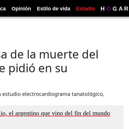
H
O
G
A
R
ica
Opinión
Estilo de vida
Estadio
sa de la muerte del
e pidió en su
 estudio electrocardiograma tanatológico,
io, el argentino que vino del fin del mundo