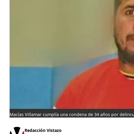
Macías Villamar cumplía una condena de 34 años por delincu
Redacción Vistazo