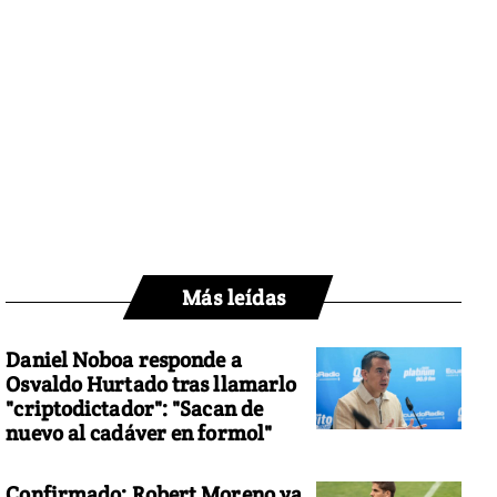
Más leídas
Daniel Noboa responde a
Osvaldo Hurtado tras llamarlo
"criptodictador": "Sacan de
nuevo al cadáver en formol"
Confirmado: Robert Moreno ya