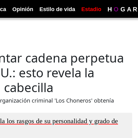
H
O
G
A
R
ica
Opinión
Estilo de vida
Estadio
rentar cadena perpetua
.: esto revela la
 cabecilla
organización criminal 'Los Choneros' obtenía
la los rasgos de su personalidad y grado de