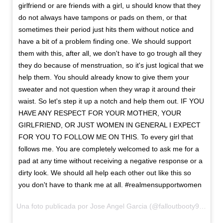
girlfriend or are friends with a girl, u should know that they
do not always have tampons or pads on them, or that
sometimes their period just hits them without notice and
have a bit of a problem finding one. We should support
them with this, after all, we don't have to go trough all they
they do because of menstruation, so it's just logical that we
help them. You should already know to give them your
sweater and not question when they wrap it around their
waist. So let's step it up a notch and help them out. IF YOU
HAVE ANY RESPECT FOR YOUR MOTHER, YOUR
GIRLFRIEND, OR JUST WOMEN IN GENERAL I EXPECT
FOR YOU TO FOLLOW ME ON THIS. To every girl that
follows me. You are completely welcomed to ask me for a
pad at any time without receiving a negative response or a
dirty look. We should all help each other out like this so
you don't have to thank me at all. #realmensupportwomen
Una foto publicada por Jose Angel Garcia (@falloutbooty99) el
20