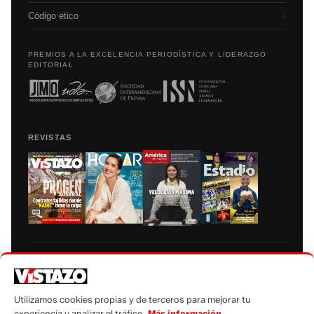
Código etico
›
PREMIOS A LA EXCELENCIA PERIODÍSTICA Y LIDERAZGO
EDITORIAL
REVISTAS
Prohibida la reproducción total, parcial y traducción a cualquier idioma, sin
autorización escrita de su titular, de todos los contenidos de Vistazo.com.
Utilizamos cookies propias y de terceros para mejorar tu
experiencia y analizar el tráfico.
Más información