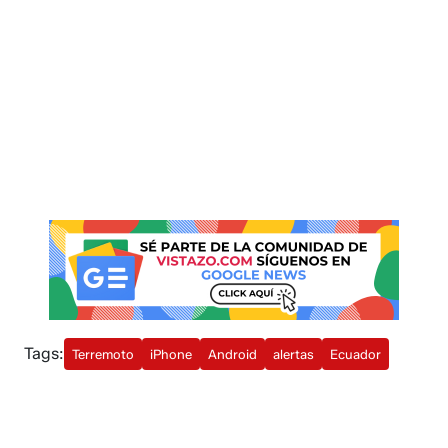
Tags:
Terremoto
iPhone
Android
alertas
Ecuador