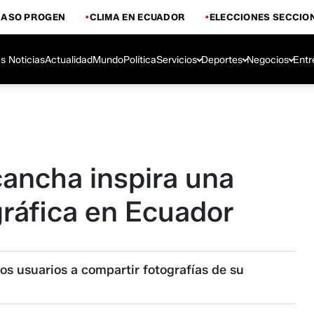
CASO PROGEN
CLIMA EN ECUADOR
ELECCIONES SECCIO
s Noticias
Actualidad
Mundo
Política
Servicios
Deportes
Negocios
Entr
 cancha inspira una
gráfica en Ecuador
os usuarios a compartir fotografías de su