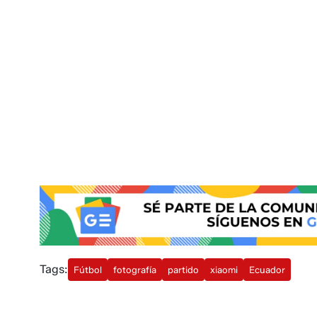
Tags:
Fútbol
fotografía
partido
xiaomi
Ecuador