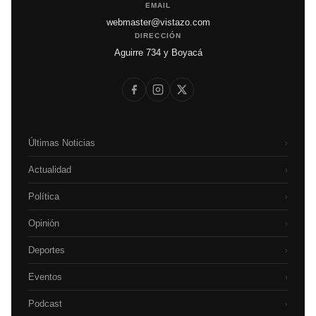
EMAIL
webmaster@vistazo.com
DIRECCIÓN
Aguirre 734 y Boyacá
Últimas Noticias
›
Actualidad
›
Política
›
Opinión
›
Deportes
›
Eventos
›
Podcast
›