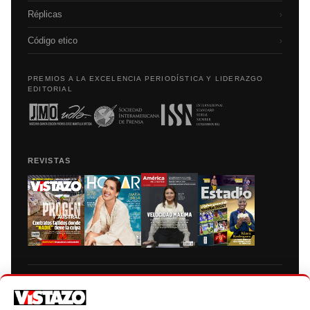
Réplicas
›
Código etico
›
PREMIOS A LA EXCELENCIA PERIODÍSTICA Y LIDERAZGO
EDITORIAL
REVISTAS
Prohibida la reproducción total, parcial y traducción a cualquier idioma, sin
autorización escrita de su titular, de todos los contenidos de Vistazo.com.