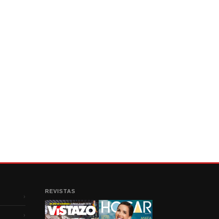
REVISTAS
›
›