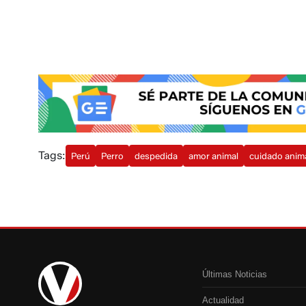
Tags:
Perú
Perro
despedida
amor animal
cuidado anim
Últimas Noticias
Actualidad