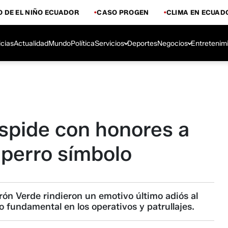
 DE EL NIÑO ECUADOR
CASO PROGEN
CLIMA EN ECUAD
icias
Actualidad
Mundo
Política
Servicios
Deportes
Negocios
Entretenim
espide con honores a
 perro símbolo
rón Verde rindieron un emotivo último adiós al
 fundamental en los operativos y patrullajes.