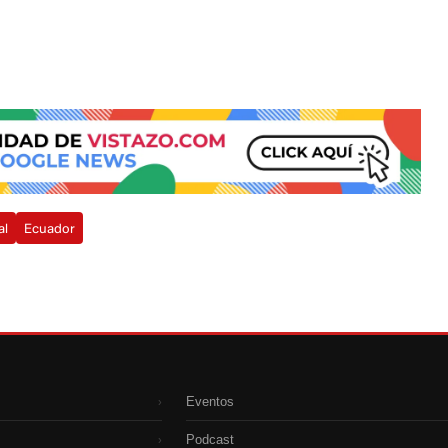
al
Ecuador
Eventos
›
Podcast
›