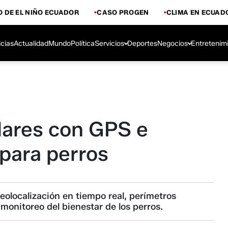
 DE EL NIÑO ECUADOR
CASO PROGEN
CLIMA EN ECUAD
icias
Actualidad
Mundo
Política
Servicios
Deportes
Negocios
Entretenim
llares con GPS e
l para perros
olocalización en tiempo real, perímetros
 monitoreo del bienestar de los perros.