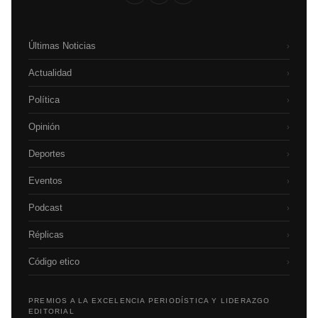
Últimas Noticias
›
Actualidad
›
Política
›
Opinión
›
Deportes
›
Eventos
›
Podcast
›
Réplicas
›
Código etico
›
PREMIOS A LA EXCELENCIA PERIODÍSTICA Y LIDERAZGO
EDITORIAL