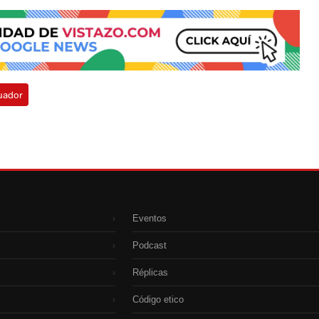
uador
Eventos
›
Podcast
›
Réplicas
›
Código etico
›