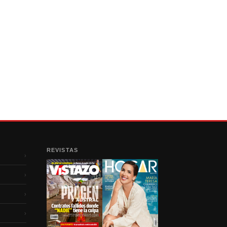
REVISTAS
›
›
›
›