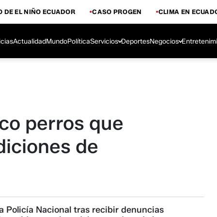
 DE EL NIÑO ECUADOR
CASO PROGEN
CLIMA EN ECUAD
icias
Actualidad
Mundo
Política
Servicios
Deportes
Negocios
Entretenim
nco perros que
iciones de
a Policía Nacional tras recibir denuncias