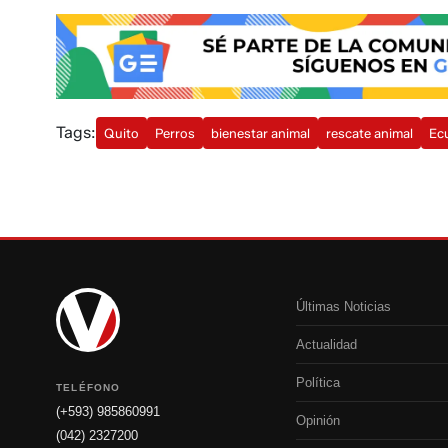
Tags:
Quito
Perros
bienestar animal
rescate animal
Ec
Últimas Noticias
Actualidad
Política
TELÉFONO
(+593) 985860991
Opinión
(042) 2327200