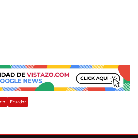
nto
Ecuador