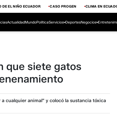
 DE EL NIÑO ECUADOR
CASO PROGEN
CLIMA EN ECUAD
icias
Actualidad
Mundo
Política
Servicios
Deportes
Negocios
Entretenim
 que siete gatos
venenamiento
 cualquier animal" y colocó la sustancia tóxica