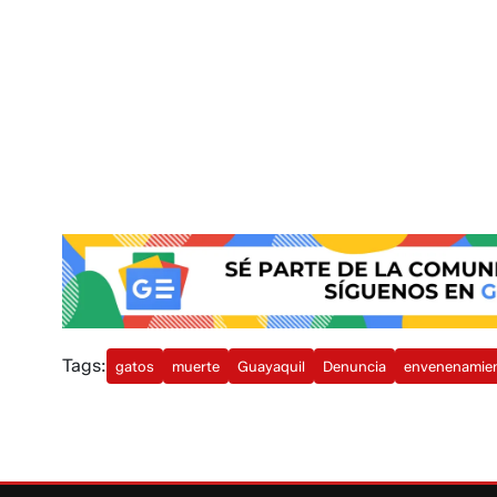
Tags:
gatos
muerte
Guayaquil
Denuncia
envenenamie