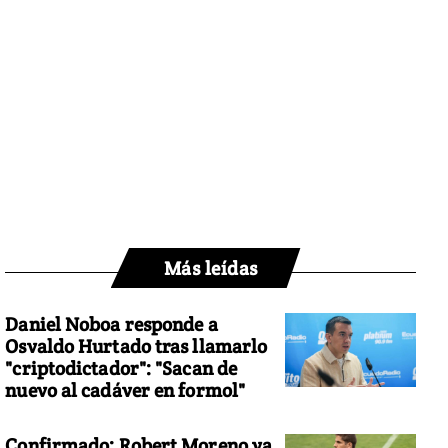
Más leídas
Daniel Noboa responde a
Osvaldo Hurtado tras llamarlo
"criptodictador": "Sacan de
nuevo al cadáver en formol"
Confirmado: Robert Moreno ya