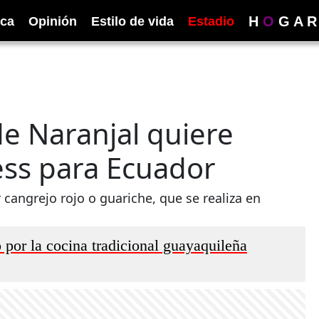
H
O
G
A
R
ica
Opinión
Estilo de vida
Estadio
de Naranjal quiere
ss para Ecuador
 cangrejo rojo o guariche, que se realiza en
 por la cocina tradicional guayaquileña