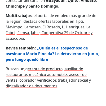
contratar personal en
Guayaquil, Quito, Ambato,
Chinchipe y Santo Domingo
.
Multitrabajos
, el portal de empleo más grande de
la región, destaca ofertas laborales en
Tipti,
Mavimpo, Lamosan, El Rosado, L. Henriques, La
Fabril, Femsa, Jaher, Cooperativa 29 de Octubre y
Ecuacopia.
Revise también:
¿Quién es el sospechoso de
asesinar a Mario Pineida? Lo detuvieron en junio,
pero luego quedó libre
Buscan un
gerente de producto, auxiliar de
restaurante, mecánico automotriz, asesor de
ventas, cobrador verificador, trabajador social y
digitalizador de documentos
.