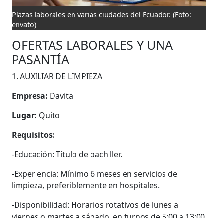
Plazas laborales en varias ciudades del Ecuador.
(Foto:
envato)
OFERTAS LABORALES Y UNA
PASANTÍA
1. AUXILIAR DE LIMPIEZA
Empresa:
Davita
Lugar:
Quito
Requisitos:
-Educación: Título de bachiller.
-Experiencia: Mínimo 6 meses en servicios de
limpieza, preferiblemente en hospitales.
-Disponibilidad: Horarios rotativos de lunes a
viernes o martes a sábado, en turnos de 5:00 a 13:00