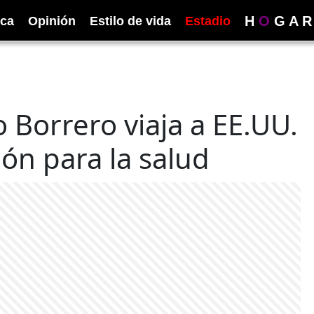
H
O
G
A
R
ica
Opinión
Estilo de vida
Estadio
 Borrero viaja a EE.UU.
ón para la salud