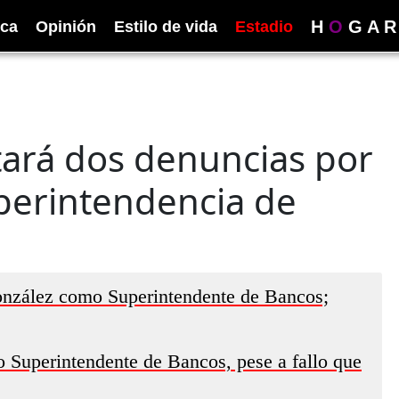
H
O
G
A
R
ica
Opinión
Estilo de vida
Estadio
tará dos denuncias por
uperintendencia de
onzález como Superintendente de Bancos;
Superintendente de Bancos, pese a fallo que