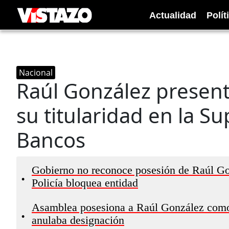
Actualidad
Polít
Nacional
Raúl González presen
su titularidad en la S
Bancos
Gobierno no reconoce posesión de Raúl G
•
Policía bloquea entidad
Asamblea posesiona a Raúl González como 
•
anulaba designación