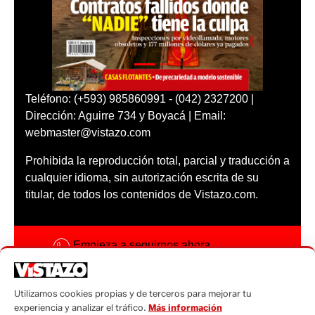
Teléfono: (+593) 985860991 - (042) 2327200 |
Dirección: Aguirre 734 y Boyacá | Email:
webmaster@vistazo.com
Prohibida la reproducción total, parcial y traducción a
cualquier idioma, sin autorización escrita de su
titular, de todos los contenidos de Vistazo.com.
Empieza a seguirnos ahora
Activar notificaciones
Utilizamos cookies propias y de terceros para mejorar tu
Código ética
experiencia y analizar el tráfico.
Más información