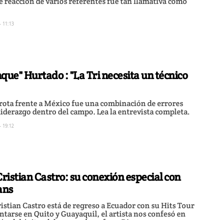
de reacción de varios referentes fue tan llamativa como
- 11:13
que" Hurtado : "La Tri necesita un técnico
rrota frente a México fue una combinación de errores
 liderazgo dentro del campo. Lea la entrevista completa.
- 19:12
Cristian Castro: su conexión especial con
ans
istian Castro está de regreso a Ecuador con su Hits Tour
ntarse en Quito y Guayaquil, el artista nos confesó en