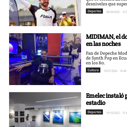
desniveles que super
Deportes
30/04/2025 - 10:
MIDIMAN, el do
en las noches
Fan de Depeche Mode
de Synth Pop en Ecu
en los 80.
Cultura
19/07/2024 - 14:44
Emelec instaló 
estadio
Deportes
19/10/2022 - 15: