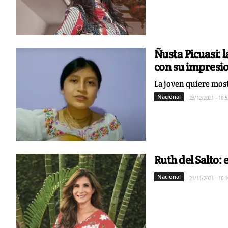
Ñusta Picuasi: l
con su impresi
La joven quiere most
Nacional
23/12/2021 - 10:5
Ruth del Salto:
Nacional
21/11/2021 - 16:1