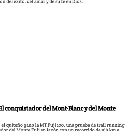
ón del éxito, del amor y de su fe en Dios.
El conquistador del Mont-Blanc y del Monte
25 el quiteño ganó la MT.Fuji 100, una prueba de trail running
edor del Monte Fuji en Japón con un recorrido de 168 km y