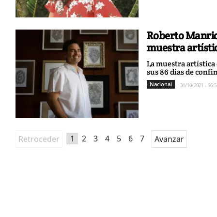
Roberto Manriq
muestra artísti
La muestra artística
sus 86 días de conf
Nacional
31/10/2021 - 16:5
1
2
3
4
5
6
7
Retroceder
Avanzar