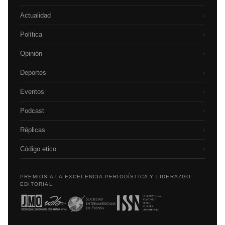
Actualidad
›
Política
›
Opinión
›
Deportes
›
Eventos
›
Podcast
›
Réplicas
›
Código etico
›
PREMIOS A LA EXCELENCIA PERIODÍSTICA Y LIDERAZGO
EDITORIAL