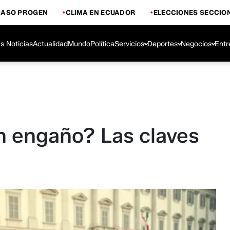
CASO PROGEN
CLIMA EN ECUADOR
ELECCIONES SECCIO
s Noticias
Actualidad
Mundo
Política
Servicios
Deportes
Negocios
Entr
n engaño? Las claves