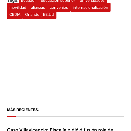
Tags:
Ecuador
Educación superior
universidades
movilidad
alianzas
convenios
internacionalización
CEDIA
Orlando ( EE.UU
MÁS RECIENTES
Caso Villavicencio: Fiscalía pidió difusión roja de