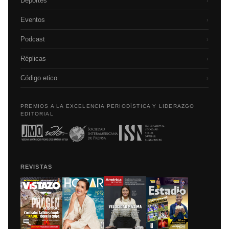
Deportes
›
Eventos
›
Podcast
›
Réplicas
›
Código etico
›
PREMIOS A LA EXCELENCIA PERIODÍSTICA Y LIDERAZGO
EDITORIAL
REVISTAS