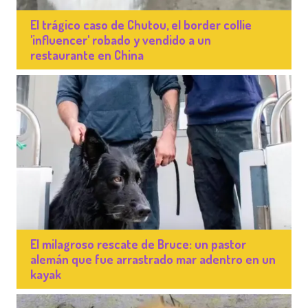
El trágico caso de Chutou, el border collie
'influencer' robado y vendido a un
restaurante en China
El milagroso rescate de Bruce: un pastor
alemán que fue arrastrado mar adentro en un
kayak