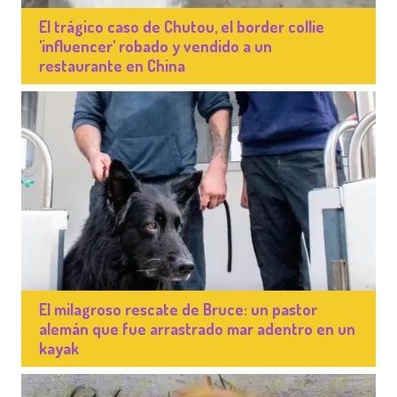
El trágico caso de Chutou, el border collie
'influencer' robado y vendido a un
restaurante en China
El milagroso rescate de Bruce: un pastor
alemán que fue arrastrado mar adentro en un
kayak