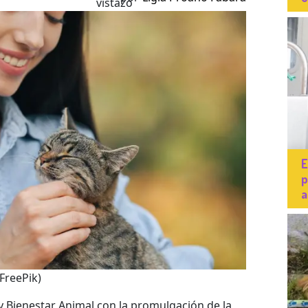
E
p
a
 FreePik)
y Bienestar Animal con la promulgación de la