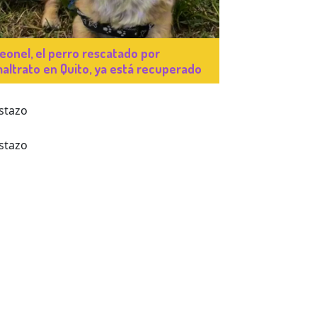
eonel, el perro rescatado por
altrato en Quito, ya está recuperado