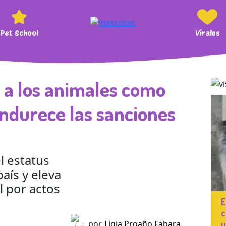
Pet School
Virales
 a los animales como
endurece las sanciones
l estatus
país y eleva
l por actos
E
c
u
por
Ligia Proaño Fabara