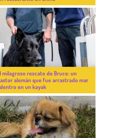
l milagroso rescate de Bruce: un
astor alemán que fue arrastrado mar
dentro en un kayak