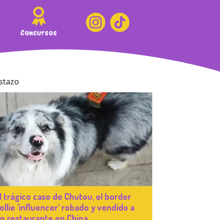
Concursos
l trágico caso de Chutou, el border
ollie 'influencer' robado y vendido a
n restaurante en China