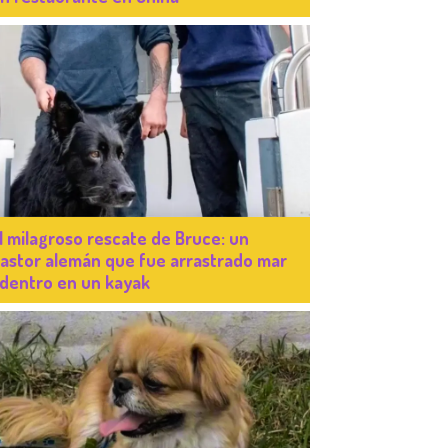
l milagroso rescate de Bruce: un
astor alemán que fue arrastrado mar
dentro en un kayak