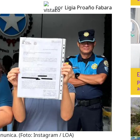
por
Ligia Proaño Fabara
E
p
a
enunica.
(Foto: Instagram / LOA)