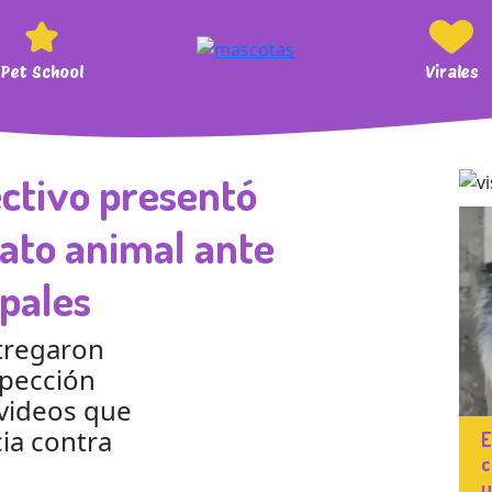
Pet School
Virales
ectivo presentó
ato animal ante
pales
tregaron
spección
 videos que
ia contra
E
c
u