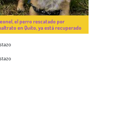
eonel, el perro rescatado por
altrato en Quito, ya está recuperado