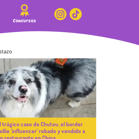
Concursos
l trágico caso de Chutou, el border
ollie 'influencer' robado y vendido a
n restaurante en China