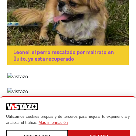
Leonel, el perro rescatado por maltrato en
Quito, ya está recuperado
Utilizamos cookies propias y de terceros para mejorar tu experiencia y
analizar el tráfico.
Más información
© Mascotas - Un producto de Vistazo
Todos los derechos reservados 2024