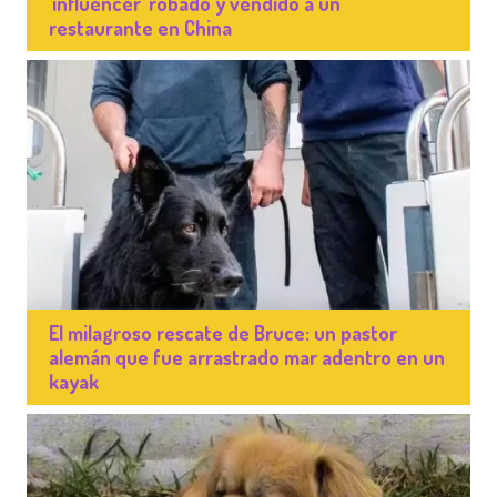
'influencer' robado y vendido a un
restaurante en China
El milagroso rescate de Bruce: un pastor
alemán que fue arrastrado mar adentro en un
kayak