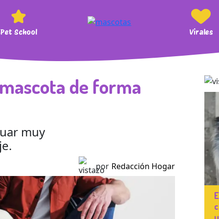
Pet School
Virales
u mascota de forma
luar muy
je.
por
Redacción Hogar
E
c
u