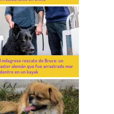
l milagroso rescate de Bruce: un
astor alemán que fue arrastrado mar
dentro en un kayak