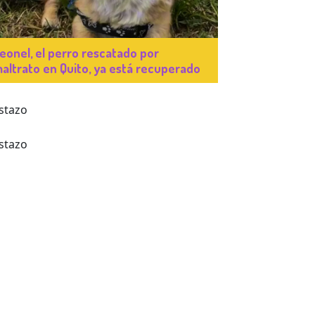
eonel, el perro rescatado por
altrato en Quito, ya está recuperado