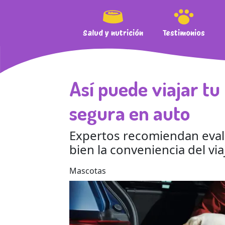
Salud y nutrición
Testimonios
Así puede viajar t
segura en auto
Expertos recomiendan eva
bien la conveniencia del via
Mascotas