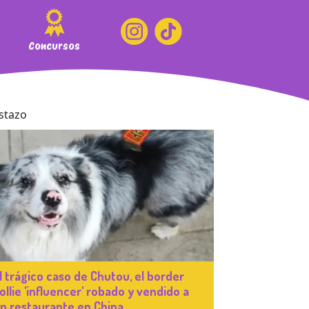
Concursos
l trágico caso de Chutou, el border
ollie 'influencer' robado y vendido a
n restaurante en China