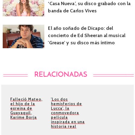
‘Casa Nueva’, su disco grabado con la
banda de Carlos Vives
El año soñado de Dicapo: del
concierto de Ed Sheeran al musical
'Grease' y su disco más íntimo
Falleció Mateo,
'Los dos
el hijo de la
hemisferios de
exreina de
Lucca', la
Guayaquil,
conmovedora
Karime Borja
película
inspirada en una
historia real