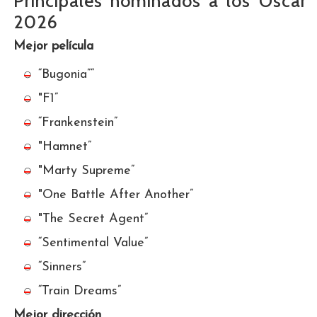
Principales nominados a los Oscar
2026
Mejor película
“Bugonia”“
"F1”
“Frankenstein”
"Hamnet”
"Marty Supreme”
"One Battle After Another”
"The Secret Agent”
“Sentimental Value”
“Sinners”
“Train Dreams”
Mejor dirección