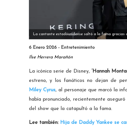
La cantante estadounidense saltó a la fama gracias a
6 Enero 2026 - Entretenimiento
Ilse Herrera Marañón
La icónica serie de Disney,
‘Hannah Montan
estreno, y los fanáticos no dejan de pen
Miley Cyrus
, al personaje que marcó la in
había pronunciado, recientemente aseguró 
del show que la catapultó a la fama.
Lee también:
Hija de Daddy Yankee se casó