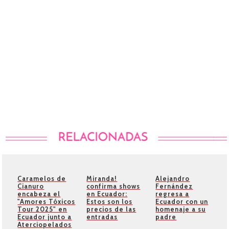
Caramelos de
Miranda!
Alejandro
Cianuro
confirma shows
Fernández
encabeza el
en Ecuador:
regresa a
"Amores Tóxicos
Estos son los
Ecuador con un
Tour 2025" en
precios de las
homenaje a su
Ecuador junto a
entradas
padre
Aterciopelados