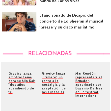
banda de Carlos Vives
El año soñado de Dicapo: del
concierto de Ed Sheeran al musical
'Grease' y su disco más íntimo
Greeicy lanza
Greeicy lanza
Mar Rendón
emotivo tema
'Efímero', un
representará al
para su hijo Kai:
canto a la
Ecuador,
"dos años
nostalgia y la
apadrinada por
apendiendo de
aceptación de
Eugenio Derbez,
ti"
las ausencias
en un festival
internacional