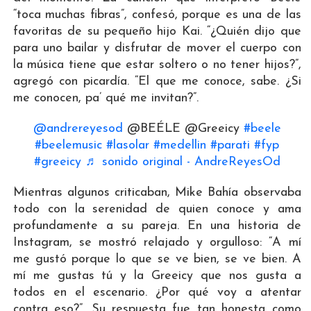
“toca muchas fibras”, confesó, porque es una de las
favoritas de su pequeño hijo Kai. “¿Quién dijo que
para uno bailar y disfrutar de mover el cuerpo con
la música tiene que estar soltero o no tener hijos?”,
agregó con picardía. “El que me conoce, sabe. ¿Si
me conocen, pa’ qué me invitan?”.
@andrereyesod
@BEÉLE @Greeicy
#beele
#beelemusic
#lasolar
#medellin
#parati
#fyp
#greeicy
♬ sonido original - AndreReyesOd
Mientras algunos criticaban, Mike Bahía observaba
todo con la serenidad de quien conoce y ama
profundamente a su pareja. En una historia de
Instagram, se mostró relajado y orgulloso: “A mí
me gustó porque lo que se ve bien, se ve bien. A
mí me gustas tú y la Greeicy que nos gusta a
todos en el escenario. ¿Por qué voy a atentar
contra eso?”. Su respuesta fue tan honesta como