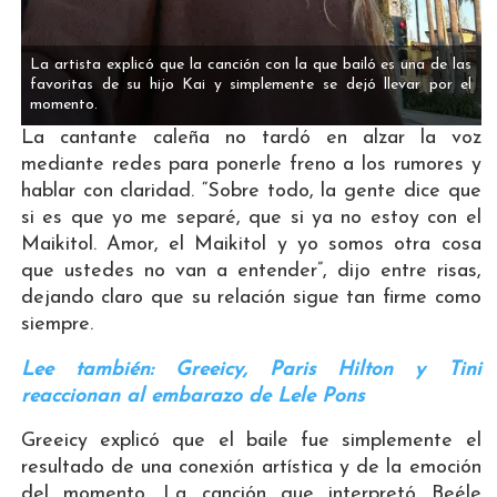
La artista explicó que la canción con la que bailó es una de las
favoritas de su hijo Kai y simplemente se dejó llevar por el
momento.
La cantante caleña no tardó en alzar la voz
mediante redes para ponerle freno a los rumores y
hablar con claridad. “Sobre todo, la gente dice que
si es que yo me separé, que si ya no estoy con el
Maikitol. Amor, el Maikitol y yo somos otra cosa
que ustedes no van a entender”, dijo entre risas,
dejando claro que su relación sigue tan firme como
siempre.
Lee también: Greeicy, Paris Hilton y Tini
reaccionan al embarazo de Lele Pons
Greeicy explicó que el baile fue simplemente el
resultado de una conexión artística y de la emoción
del momento. La canción que interpretó Beéle