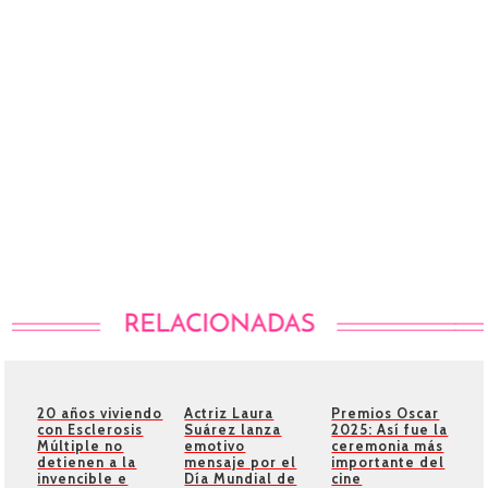
20 años viviendo
Actriz Laura
Premios Oscar
con Esclerosis
Suárez lanza
2025: Así fue la
Múltiple no
emotivo
ceremonia más
detienen a la
mensaje por el
importante del
invencible e
Día Mundial de
cine