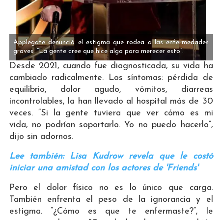
Applegate denunció el estigma que rodea a las enfermedades
graves: “La gente cree que hice algo para merecer esto”.
Desde 2021, cuando fue diagnosticada, su vida ha
cambiado radicalmente. Los síntomas: pérdida de
equilibrio, dolor agudo, vómitos, diarreas
incontrolables, la han llevado al hospital más de 30
veces. “Si la gente tuviera que ver cómo es mi
vida, no podrían soportarlo. Yo no puedo hacerlo”,
dijo sin adornos.
Lee también: Lisa Kudrow revela que le costó
iniciar una amistad con los actores de 'Friends'
Pero el dolor físico no es lo único que carga.
También enfrenta el peso de la ignorancia y el
estigma. “¿Cómo es que te enfermaste?”, le