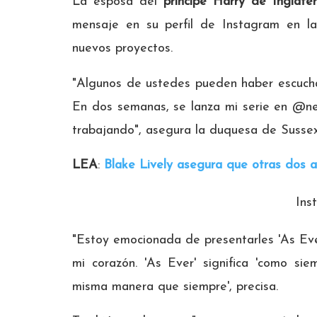
La esposa del
príncipe
Harry de Inglater
mensaje en su perfil de Instagram en l
nuevos proyectos.
"Algunos de ustedes pueden haber escuch
En dos semanas, se lanza mi serie en @ne
trabajando", asegura la duquesa de Susse
LEA
:
Blake Lively asegura que otras dos ac
Ins
"Estoy emocionada de presentarles 'As Eve
mi corazón. 'As Ever' significa 'como sie
misma manera que siempre', precisa.