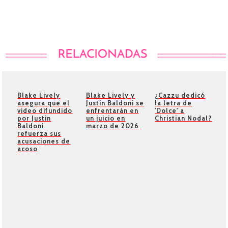
Blake Lively
Blake Lively y
¿Cazzu dedicó
asegura que el
Justin Baldoni se
la letra de
video difundido
enfrentarán en
'Dolce' a
por Justin
un juicio en
Christian Nodal?
Baldoni
marzo de 2026
refuerza sus
acusaciones de
acoso