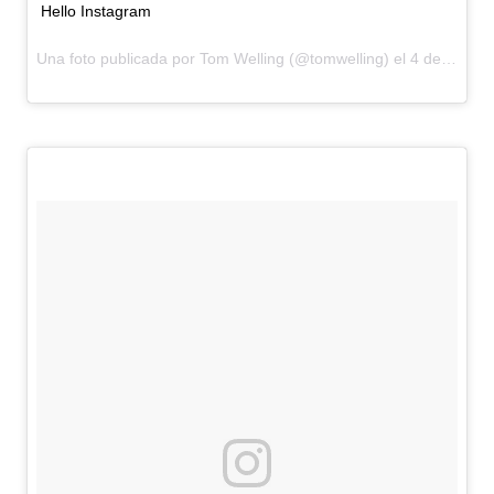
Hello Instagram
Una foto publicada por Tom Welling (@tomwelling) el
4 de Feb de 2016 a la(s) 8:39 PST