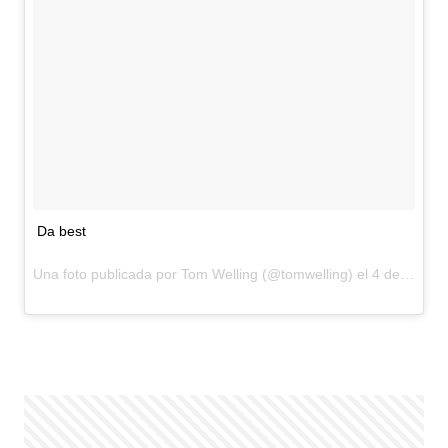
Da best
Una foto publicada por Tom Welling (@tomwelling) el
4 de Feb de 2016 a la(s) 1:40 PST