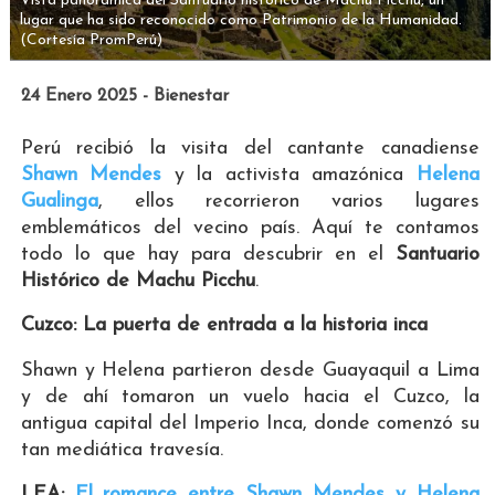
Vista panorámica del Santuario histórico de Machu Picchu, un
lugar que ha sido reconocido como Patrimonio de la Humanidad.
(Cortesía PromPerú)
24 Enero 2025 - Bienestar
Perú recibió la visita del cantante canadiense
Shawn Mendes
y la activista amazónica
Helena
Gualinga
, ellos recorrieron varios lugares
emblemáticos del vecino país. Aquí te contamos
todo lo que hay para descubrir en el
Santuario
Histórico de Machu Picchu
.
Cuzco: La puerta de entrada a la historia inca
Shawn y Helena partieron desde Guayaquil a Lima
y de ahí tomaron un vuelo hacia el Cuzco, la
antigua capital del Imperio Inca, donde comenzó su
tan mediática travesía.
LEA:
El romance entre Shawn Mendes y Helena