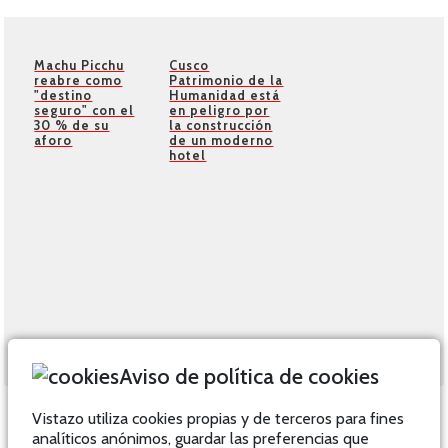
Machu Picchu
Cusco
reabre como
Patrimonio de la
"destino
Humanidad está
seguro" con el
en peligro por
30 % de su
la construcción
aforo
de un moderno
hotel
Aviso de política de cookies
Vistazo utiliza cookies propias y de terceros para fines
analíticos anónimos, guardar las preferencias que