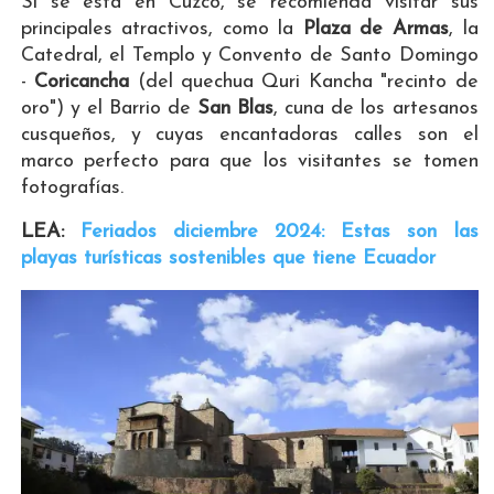
Si se está en Cuzco, se recomienda visitar sus
principales atractivos, como la
Plaza de Armas
, la
Catedral, el Templo y Convento de Santo Domingo
-
Coricancha
(del quechua Quri Kancha "recinto de
oro") y el Barrio de
San Blas
, cuna de los artesanos
cusqueños, y cuyas encantadoras calles son el
marco perfecto para que los visitantes se tomen
fotografías.
LEA:
Feriados diciembre 2024: Estas son las
playas turísticas sostenibles que tiene Ecuador