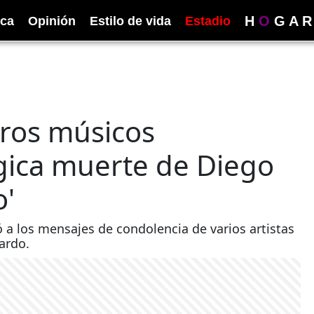
H
O
G
A
R
ica
Opinión
Estilo de vida
Estadio
tros músicos
ágica muerte de Diego
o'
 a los mensajes de condolencia de varios artistas
ardo.