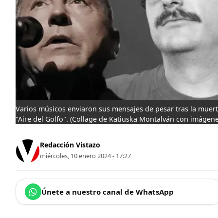
Varios músicos enviaron sus mensajes de pesar tras la mue
"Aire del Golfo".
(Collage de Katiuska Montalván con imágene
Redacción Vistazo
miércoles, 10 enero 2024 - 17:27
Únete a nuestro canal de WhatsApp