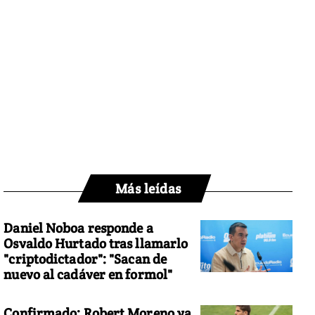
Más leídas
Daniel Noboa responde a
Osvaldo Hurtado tras llamarlo
"criptodictador": "Sacan de
nuevo al cadáver en formol"
Confirmado: Robert Moreno ya