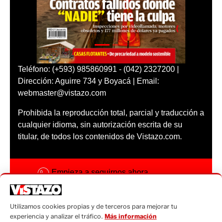
Teléfono: (+593) 985860991 - (042) 2327200 |
Dirección: Aguirre 734 y Boyacá | Email:
webmaster@vistazo.com
Prohibida la reproducción total, parcial y traducción a
cualquier idioma, sin autorización escrita de su
titular, de todos los contenidos de Vistazo.com.
Empieza a seguirnos ahora
Activar notificaciones
Utilizamos cookies propias y de terceros para mejorar tu
Código ética
experiencia y analizar el tráfico.
Más información