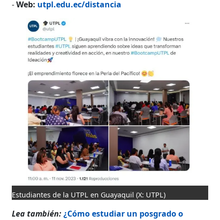
-
Web:
utpl.edu.ec/distancia
Estudiantes de la UTPL en Guayaquil
(X: UTPL)
Lea también:
¿Cómo estudiar un posgrado o