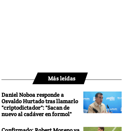
Más leídas
Daniel Noboa responde a
Osvaldo Hurtado tras llamarlo
"criptodictador": "Sacan de
nuevo al cadáver en formol"
Confirmado: Robert Moreno ya