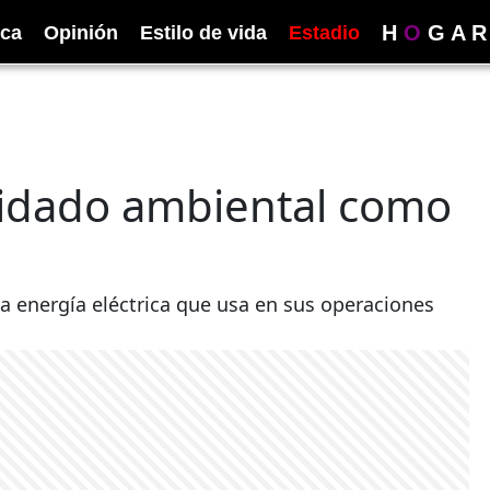
H
O
G
A
R
ica
Opinión
Estilo de vida
Estadio
uidado ambiental como
 energía eléctrica que usa en sus operaciones