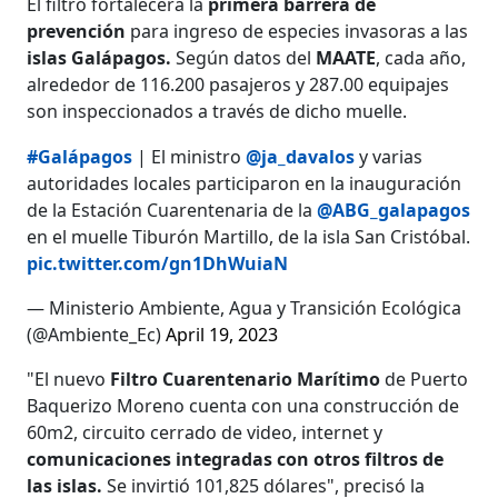
El filtro fortalecerá la
primera barrera de
prevención
para ingreso de especies invasoras a las
islas Galápagos.
Según datos del
MAATE
, cada año,
alrededor de 116.200 pasajeros y 287.00 equipajes
son inspeccionados a través de dicho muelle.
#Galápagos
| El ministro
@ja_davalos
y varias
autoridades locales participaron en la inauguración
de la Estación Cuarentenaria de la
@ABG_galapagos
en el muelle Tiburón Martillo, de la isla San Cristóbal.
pic.twitter.com/gn1DhWuiaN
— Ministerio Ambiente, Agua y Transición Ecológica
(@Ambiente_Ec)
April 19, 2023
"El nuevo
Filtro Cuarentenario Marítimo
de Puerto
Baquerizo Moreno cuenta con una construcción de
60m2, circuito cerrado de video, internet y
comunicaciones integradas con otros filtros de
las islas.
Se invirtió 101,825 dólares", precisó la