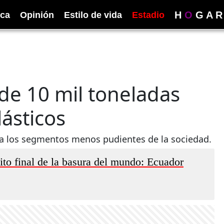
H
O
G
A
R
ica
Opinión
Estilo de vida
Estadio
de 10 mil toneladas
ásticos
ara los segmentos menos pudientes de la sociedad.
ito final de la basura del mundo: Ecuador