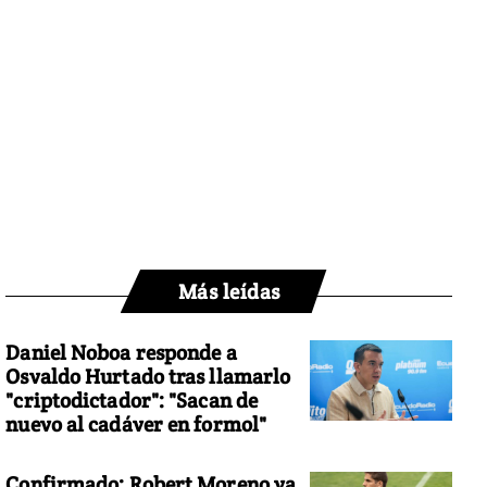
Más leídas
Daniel Noboa responde a
Osvaldo Hurtado tras llamarlo
"criptodictador": "Sacan de
nuevo al cadáver en formol"
Confirmado: Robert Moreno ya