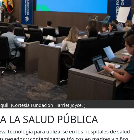
quil.
(Cortesía Fundación Harriet Joyce. )
A LA SALUD PÚBLICA
va tecnología para utilizarse en los hospitales de salud
es pesados y contaminantes tóxicos en madres y niños.