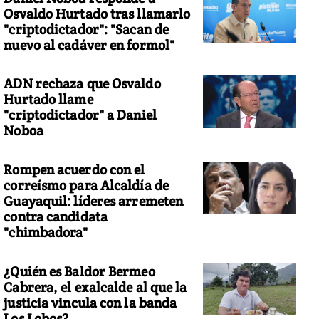
Osvaldo Hurtado tras llamarlo
"criptodictador": "Sacan de
nuevo al cadáver en formol"
ADN rechaza que Osvaldo
Hurtado llame
"criptodictador" a Daniel
Noboa
Rompen acuerdo con el
correísmo para Alcaldía de
Guayaquil: líderes arremeten
contra candidata
"chimbadora"
¿Quién es Baldor Bermeo
Cabrera, el exalcalde al que la
justicia vincula con la banda
Los Lobos?