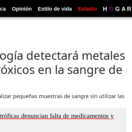
H
O
G
A
R
ica
Opinión
Estilo de vida
Estadio
ogía detectará metales
óxicos en la sangre de
izar pequeñas muestras de sangre sin utilizar las
tróficas denuncian falta de medicamentos y