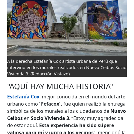
A la derecha Estefanía Cox artista urbana de Perú que
intervino en los murales realizados en Nuevo Ceibos Socio
Vivienda 3.
(Redacción Vistazo)
"AQUÍ HAY MUCHA HISTORIA"
Estefanía Cox
, mejor conocida en el mundo del arte
urbano como
´Fefacox´
, fue quien realizó la entrega
simbólica de los murales a los ciudadanos de
Nuevo
Ceibos
en
Socio Vivienda 3
. “Estoy muy agradecida
de estar aquí.
Esta experiencia ha sido súpere
valiosa para mí y junto a los vecinos
”, mencionó la